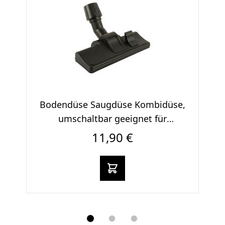
Bodendüse Saugdüse Kombidüse,
B
umschaltbar geeignet für
Staubsauger 30 bis 37 mm
11,90 €
In den warenkorb