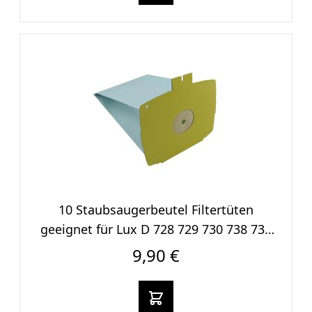
10 Staubsaugerbeutel Filtertüten
geeignet für Lux D 728 729 730 738 739
740
9,90 €
In den warenkorb