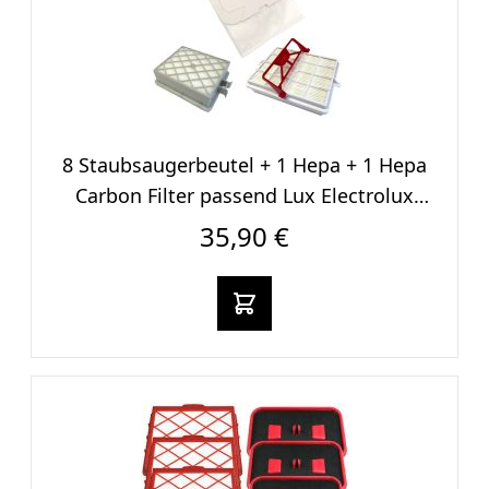
8 Staubsaugerbeutel + 1 Hepa + 1 Hepa
Carbon Filter passend Lux Electrolux
Intelligence
35,90 €
In den warenkorb