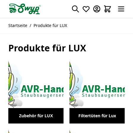
Direkt zum Inhalt
Startseite
/
Produkte für LUX
Produkte für LUX
Kategorien:
Zubehör für LUX
Filtertüten für Lux