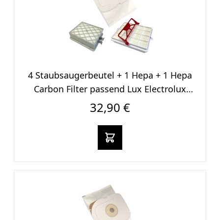
4 Staubsaugerbeutel + 1 Hepa + 1 Hepa
Carbon Filter passend Lux Electrolux
Intelligence
32,90 €
In den warenkorb