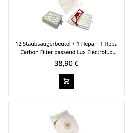
12 Staubsaugerbeutel + 1 Hepa + 1 Hepa
Carbon Filter passend Lux Electrolux
Intelligence
38,90 €
In den warenkorb